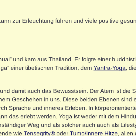
kann zur Erleuchtung führen und viele positive gesun
ai” und kam aus Thailand. Er folgte einer buddhisti
oga” einer tibetischen Tradition, dem
Yantra-Yoga
, di
.
nd damit auch das Bewusstsein. Der Atem ist die Sc
em Geschehen in uns. Diese beiden Ebenen sind es
ch Sprache und inneres Erleben. In körperorientier
ann das erlebt werden. Yoga ist weder mit dem Hind
tändiger Weg und als solcher auch auch als Lifestyl
tende wie
Tensegrity®
oder
Tumo/Innere Hitze
, allen